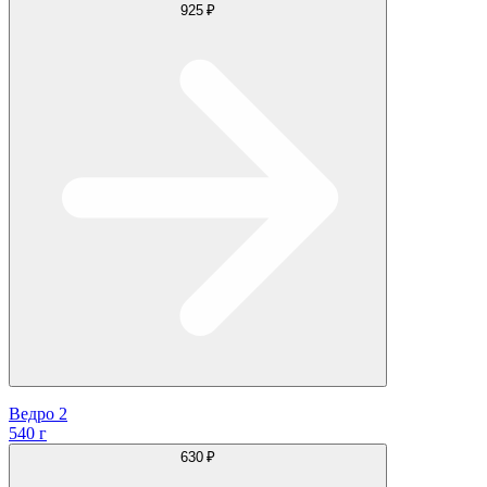
925 ₽
Ведро 2
540 г
630 ₽