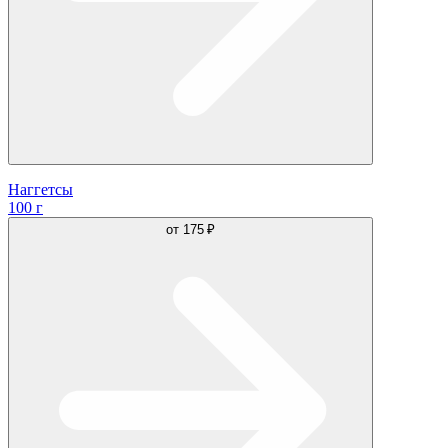
Наггетсы
100 г
от
175 ₽