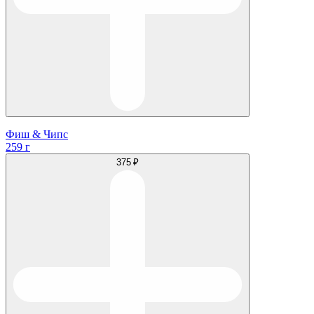
Фиш & Чипс
259 г
375 ₽