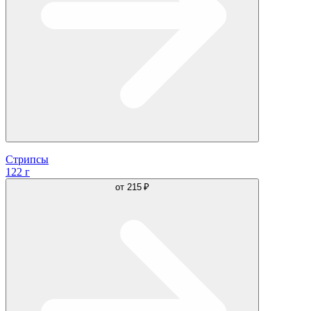
Стрипсы
122 г
от
215 ₽