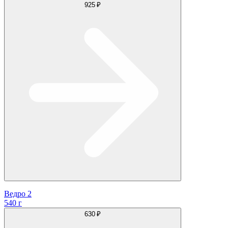
925 ₽
Ведро 2
540 г
630 ₽