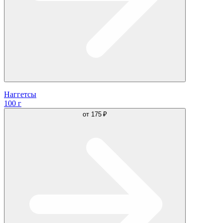
Наггетсы
100 г
от
175 ₽