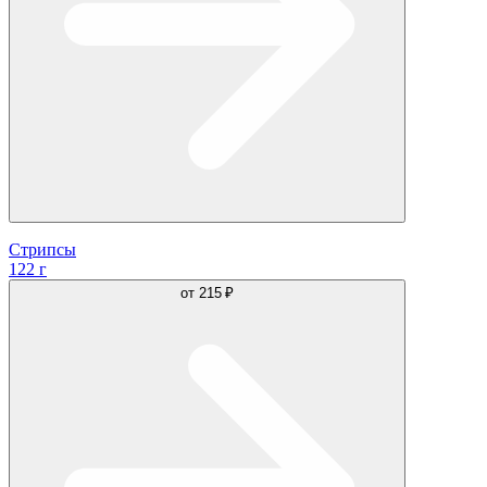
Стрипсы
122 г
от
215 ₽