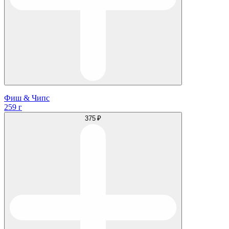
Фиш & Чипс
259 г
375 ₽