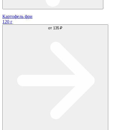
Картофель фри
120 г
от
135 ₽