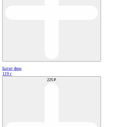
Батат фри
119 г
225 ₽