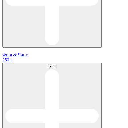
Фиш & Чипс
259 г
375 ₽