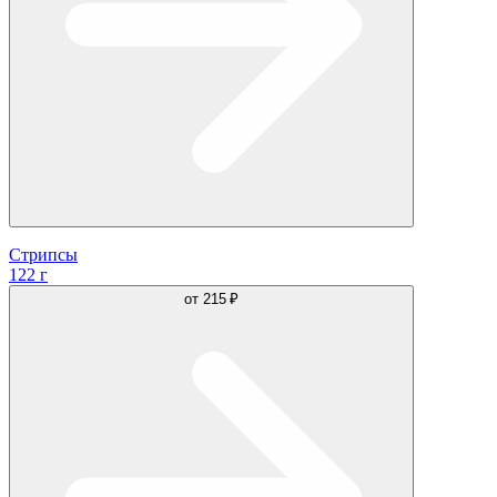
Стрипсы
122 г
от
215 ₽