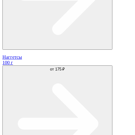
Наггетсы
100 г
от
175 ₽