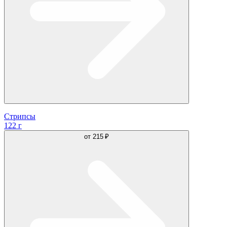
Стрипсы
122 г
от
215 ₽