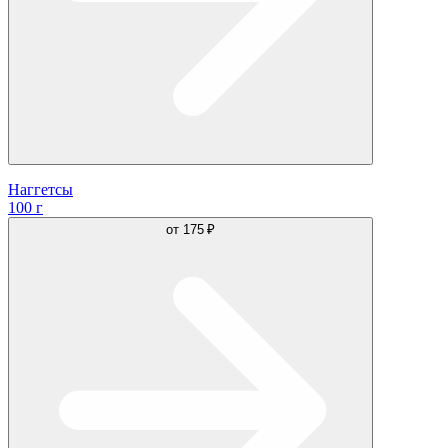
Наггетсы
100 г
от
175 ₽