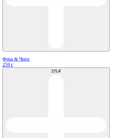
Фиш & Чипс
259 г
375 ₽