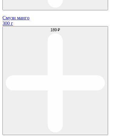
Смузи манго
300 г
189 ₽