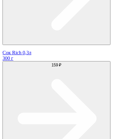
Сок Rich 0,3л
300 г
159 ₽