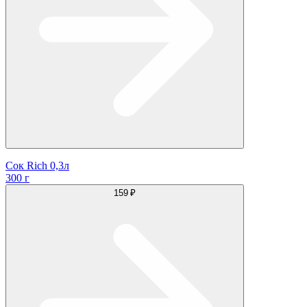
Сок Rich 0,3л
300 г
159 ₽