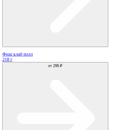
Фиш клаб ролл
218 г
от
295 ₽