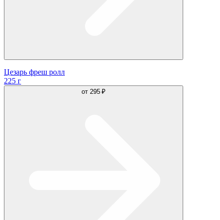
Цезарь фреш ролл
225 г
от
295 ₽