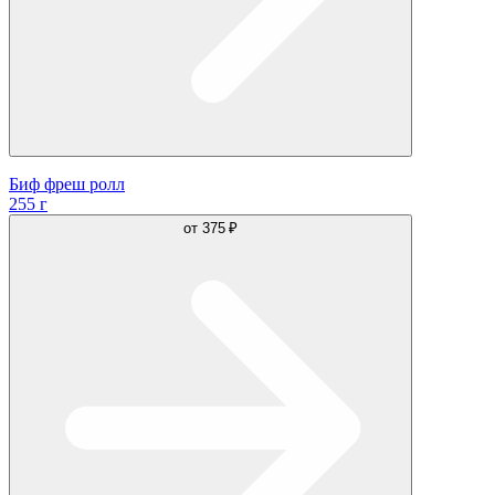
Биф фреш ролл
255 г
от
375 ₽