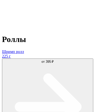
Роллы
Шримп ролл
225 г
от
395 ₽