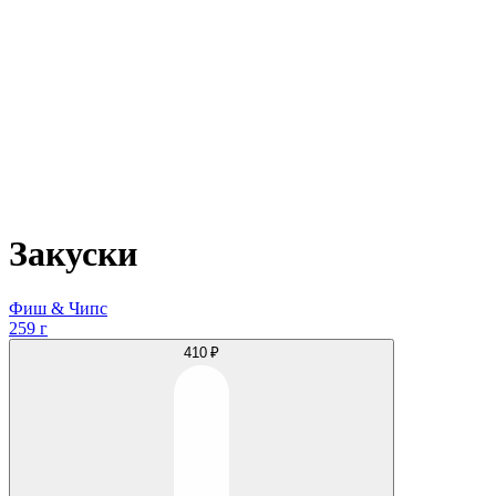
Закуски
Фиш & Чипс
259 г
410 ₽