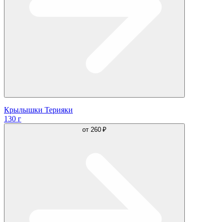
Крылышки Терияки
130 г
от
260 ₽