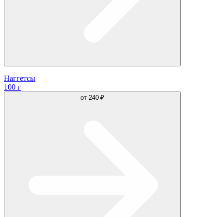
Наггетсы
100 г
от
240 ₽