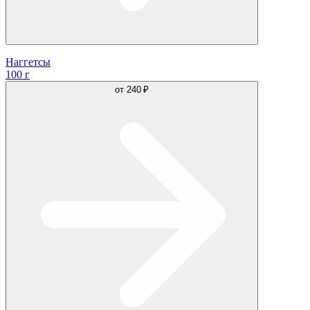
Наггетсы
100 г
от
240 ₽