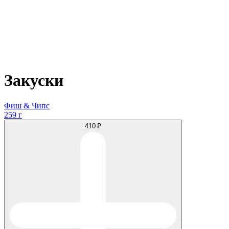
Закуски
Фиш & Чипс
259 г
410 ₽