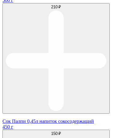
500 г
210 ₽
Сок Палпи 0,45л напиток сокосодержащий
450 г
150 ₽