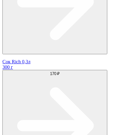
Сок Rich 0,3л
300 г
170 ₽