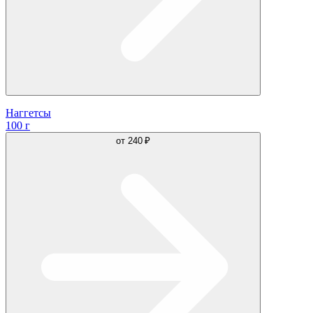
Наггетсы
100 г
от
240 ₽