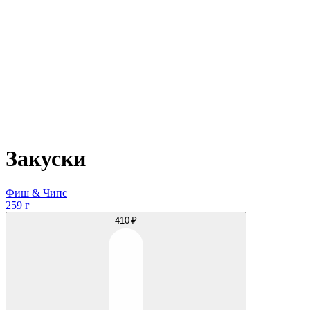
Закуски
Фиш & Чипс
259 г
410 ₽