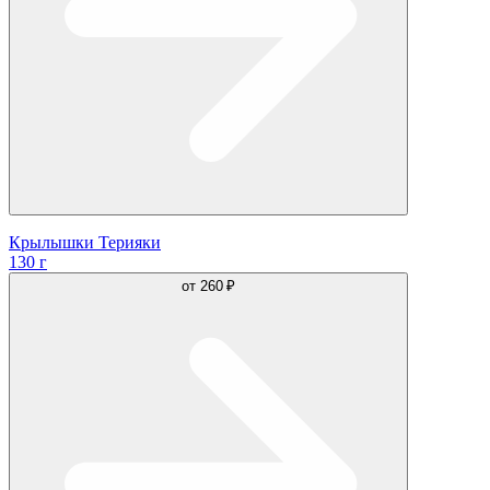
Крылышки Терияки
130 г
от
260 ₽