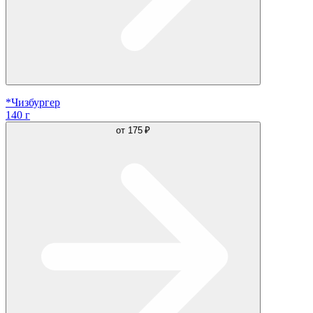
*Чизбургер
140 г
от
175 ₽