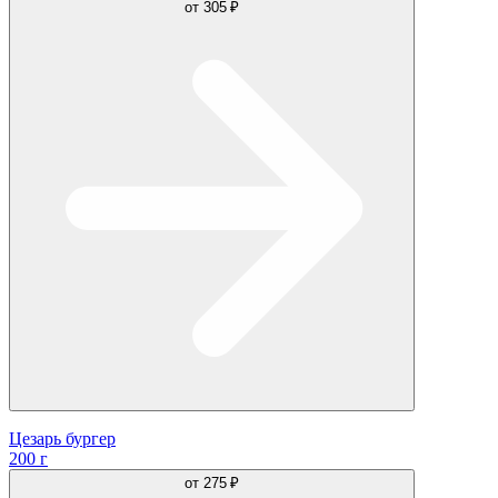
от
305 ₽
Цезарь бургер
200 г
от
275 ₽