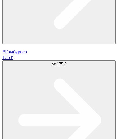
*Гамбургер
135 г
от
175 ₽