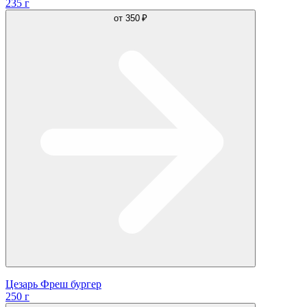
235 г
от
350 ₽
Цезарь Фреш бургер
250 г