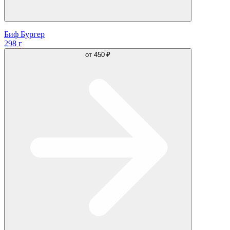
Биф Бургер
298 г
от
450 ₽