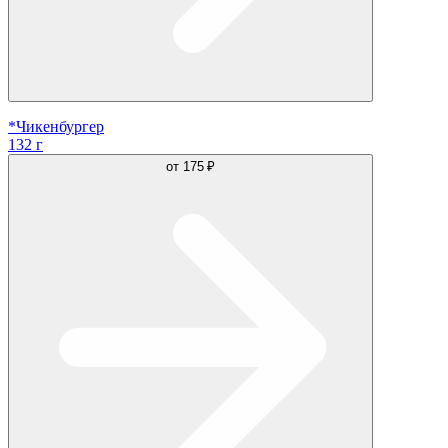
*Чикенбургер
132 г
от
175 ₽