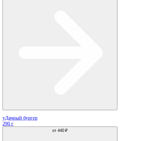
уДачный бургер
290 г
от
440 ₽