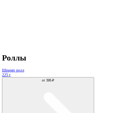
Роллы
Шримп ролл
225 г
от
395 ₽