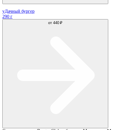
уДачный бургер
290 г
от
440 ₽