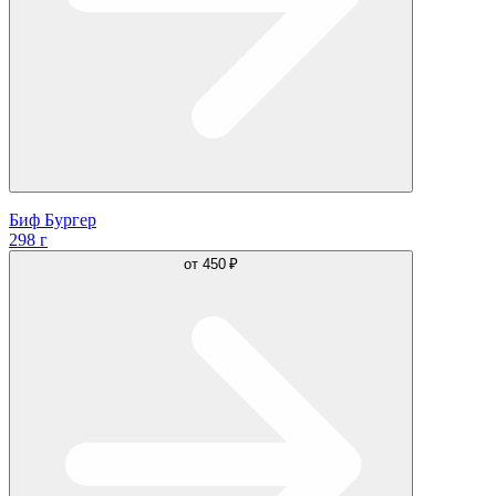
Биф Бургер
298 г
от
450 ₽