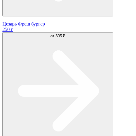
Цезарь Фреш бургер
250 г
от
305 ₽