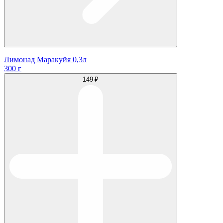
Лимонад Маракуйя 0,3л
300 г
149 ₽