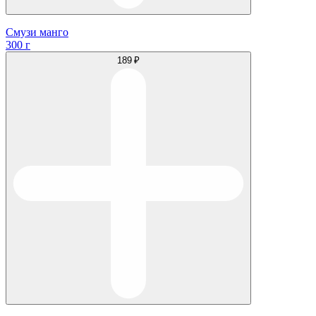
Смузи манго
300 г
189 ₽