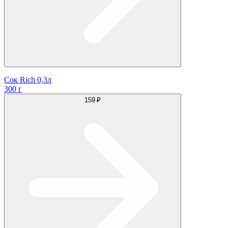
Сок Rich 0,3л
300 г
159 ₽