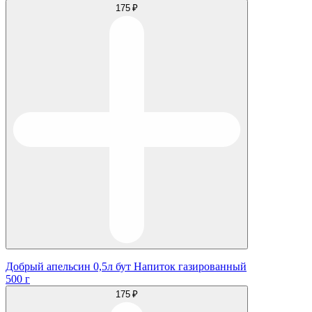
175 ₽
Добрый апельсин 0,5л бут Напиток газированный
500 г
175 ₽