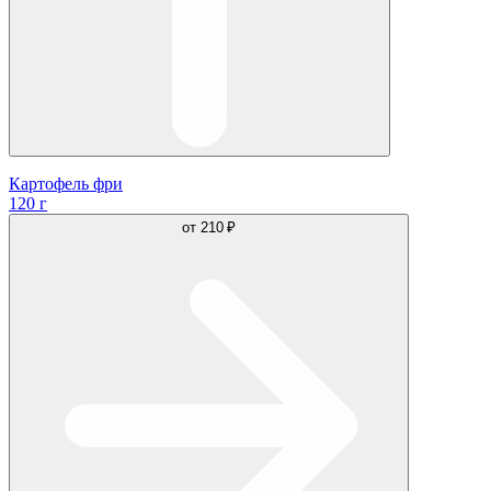
Картофель фри
120 г
от
210 ₽