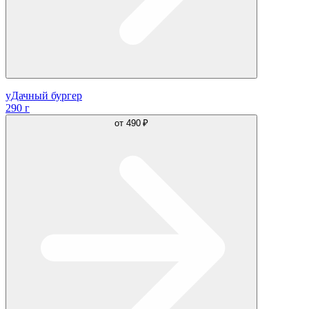
уДачный бургер
290 г
от
490 ₽