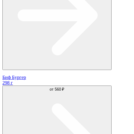
Биф Бургер
298 г
от
560 ₽