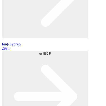
Биф Бургер
298 г
от
560 ₽