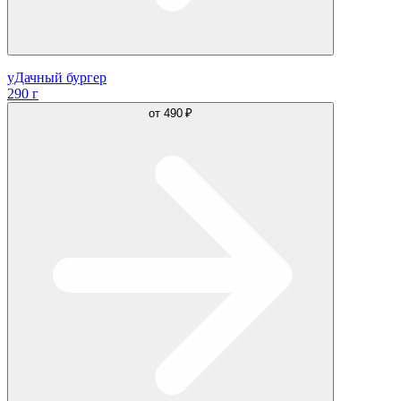
уДачный бургер
290 г
от
490 ₽