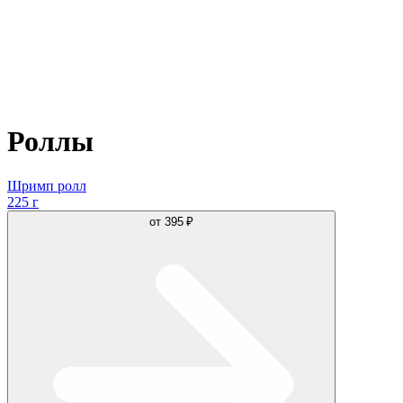
Роллы
Шримп ролл
225 г
от
395 ₽