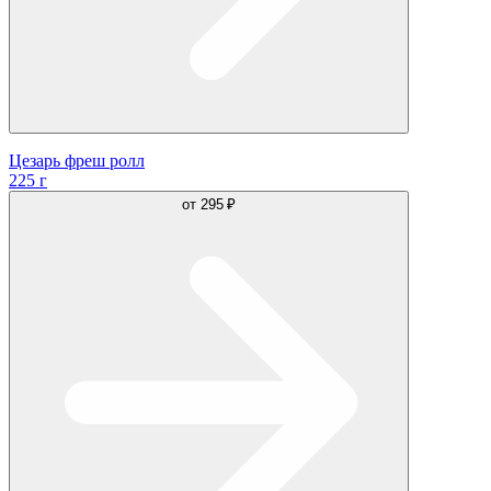
Цезарь фреш ролл
225 г
от
295 ₽