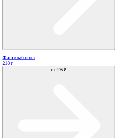
Фиш клаб ролл
218 г
от
295 ₽