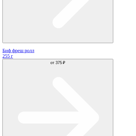
Биф фреш ролл
255 г
от
375 ₽