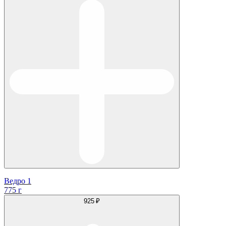
Ведро 1
775 г
925 ₽