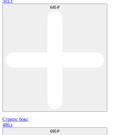
501 г
645 ₽
Стрипс бокс
486 г
690 ₽