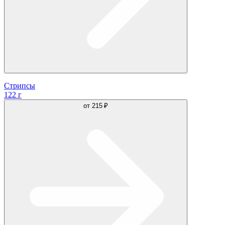
Стрипсы
122 г
от
215 ₽