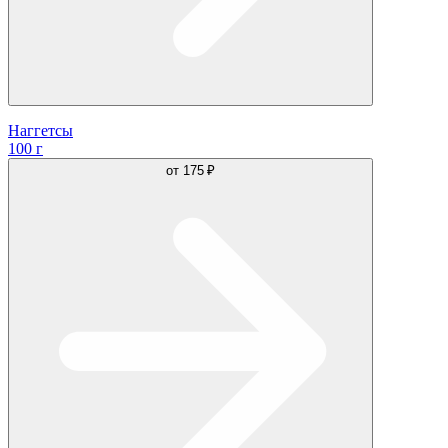
Наггетсы
100 г
от
175 ₽