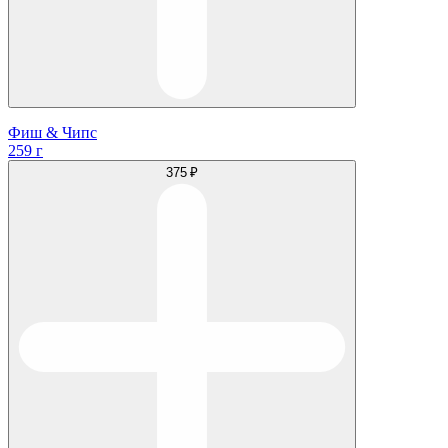
Фиш & Чипс
259 г
375 ₽