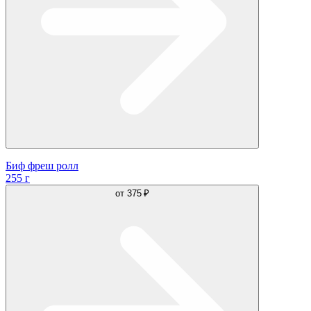
Биф фреш ролл
255 г
от
375 ₽