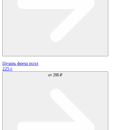
Цезарь фреш ролл
225 г
от
295 ₽