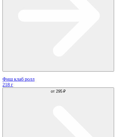
Фиш клаб ролл
218 г
от
295 ₽