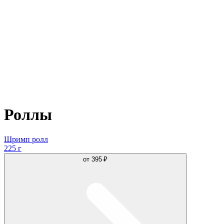
Роллы
Шримп ролл
225 г
от
395 ₽