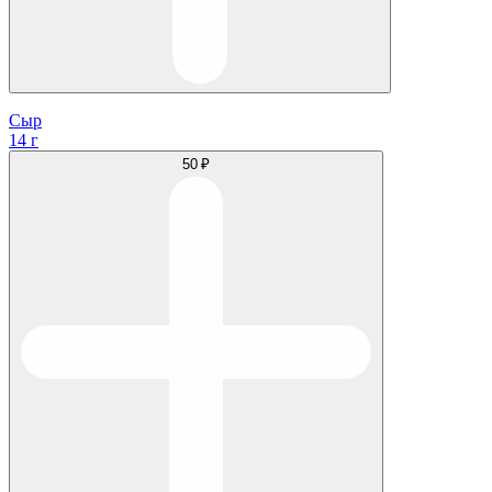
Сыр
14 г
50 ₽