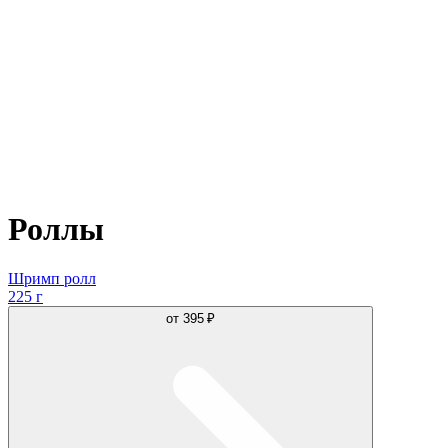
Роллы
Шримп ролл
225 г
от
395 ₽