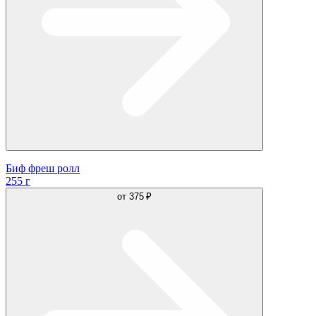
Биф фреш ролл
255 г
от
375 ₽