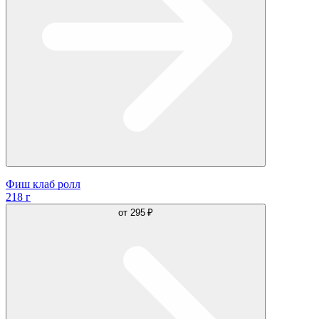
Фиш клаб ролл
218 г
от
295 ₽