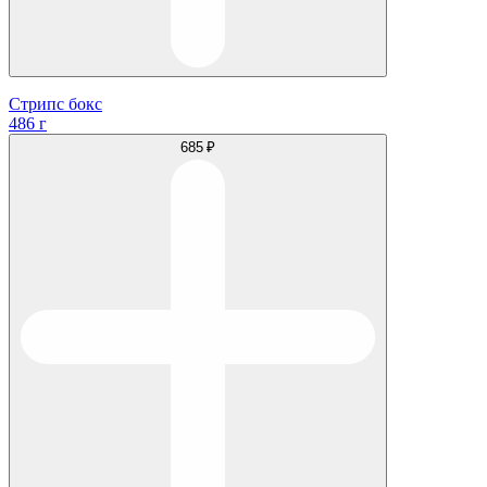
Стрипс бокс
486 г
685 ₽