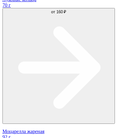
70 г
от
160 ₽
Моцарелла жареная
92 г