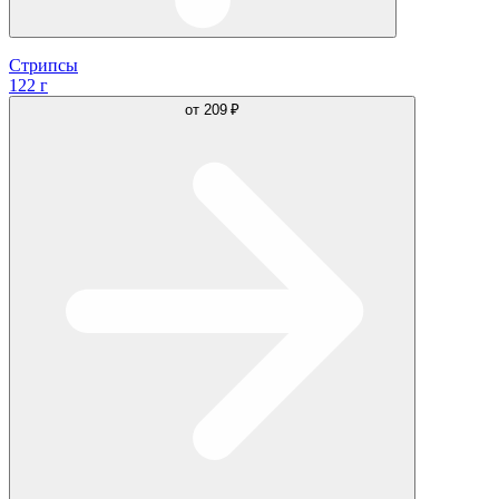
Стрипсы
122 г
от
209 ₽