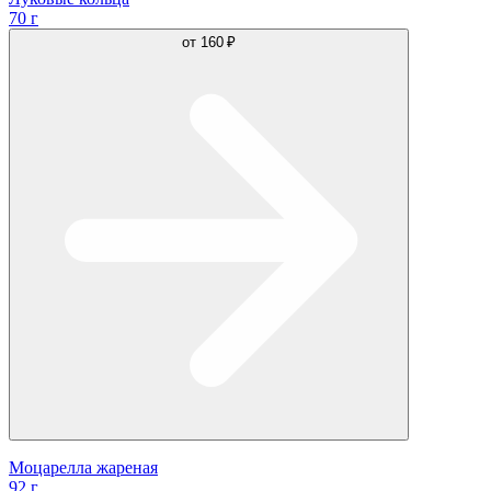
70 г
от
160 ₽
Моцарелла жареная
92 г