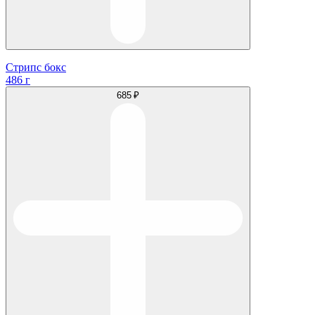
Стрипс бокс
486 г
685 ₽