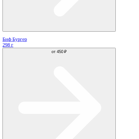
Биф Бургер
298 г
от
450 ₽