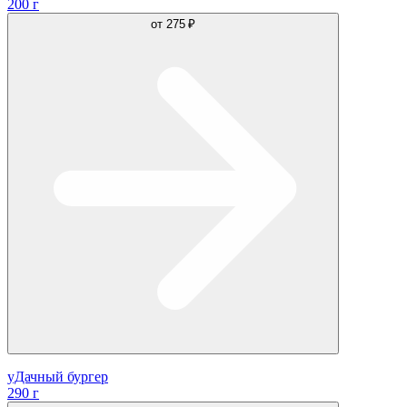
200 г
от
275 ₽
уДачный бургер
290 г