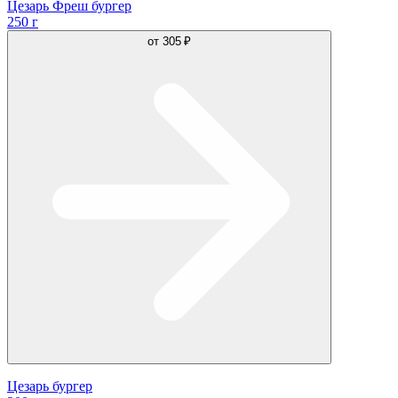
Цезарь Фреш бургер
250 г
от
305 ₽
Цезарь бургер